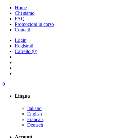
Home
Chi siamo
FAQ
Promozioni in corso
Contatti
Login
Registrati
Carrello (0)
0
Lingua
Italiano
English
Français
Deutsch
Account