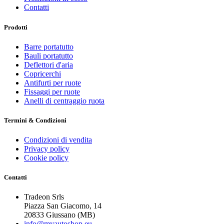
Contatti
Prodotti
Barre portatutto
Bauli portatutto
Deflettori d'aria
Copricerchi
Antifurti per ruote
Fissaggi per ruote
Anelli di centraggio ruota
Termini & Condizioni
Condizioni di vendita
Privacy policy
Cookie policy
Contatti
Tradeon Srls
Piazza San Giacomo, 14
20833 Giussano (MB)
info@myautoshop.eu